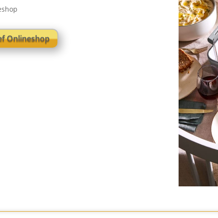
neshop
f Onlineshop