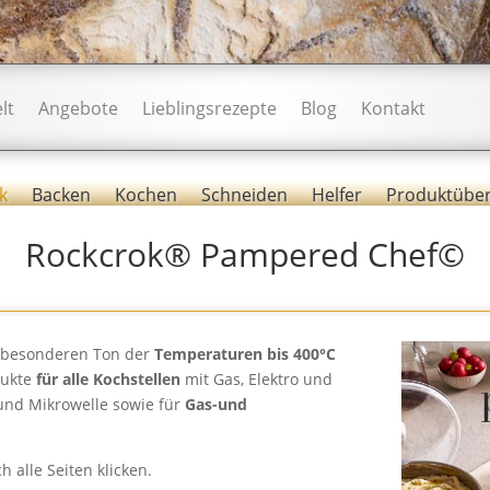
lt
Angebote
Lieblingsrezepte
Blog
Kontakt
k
Backen
Kochen
Schneiden
Helfer
Produktüber
Rockcrok® Pampered Chef©
z besonderen Ton der
Temperaturen bis 400°C
dukte
für alle Kochstellen
mit Gas, Elektro und
 und Mikrowelle sowie für
Gas-und
 alle Seiten klicken.