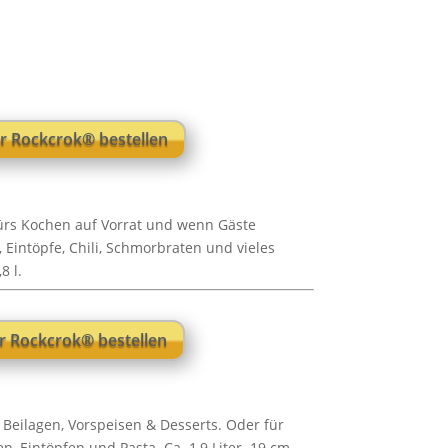
r Rockcrok® bestellen
 fürs Kochen auf Vorrat und wenn Gäste
Eintöpfe, Chili, Schmorbraten und vieles
8 l.
er Rockcrok® bestellen
 Beilagen, Vorspeisen & Desserts. Oder für
n, Eintöpfen und Pasta. Ca. 1,9 Liter. 19 cm