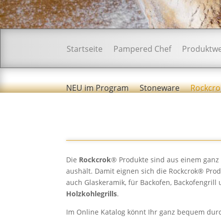
Startseite
Pampered Chef
Produktwe
NEU im Program
Stoneware
Rockcro
Die
Rockcrok
® Produkte sind aus einem gan
aushält. Damit eignen sich die Rockcrok® Pro
auch Glaskeramik, für Backofen, Backofengrill
Holzkohlegrills
.
Im Online Katalog könnt Ihr ganz bequem durch