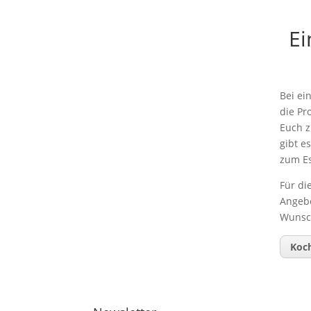
Ei
Bei ei
die Pr
Euch z
gibt e
zum E
Für di
Angebo
Wunsc
Koc