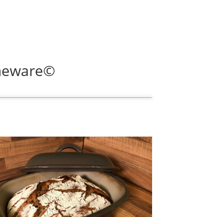
oneware©