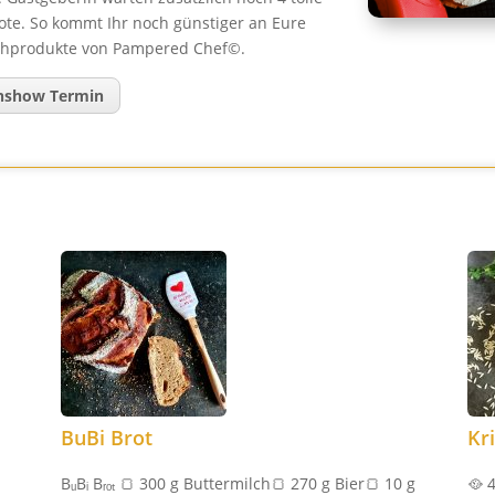
te. So kommt Ihr noch günstiger an Eure
hprodukte von Pampered Chef©.
hshow Termin
BuBi Brot
Kr
BᵤBᵢ Bᵣₒₜ 🍞 300 g Buttermilch🍞 270 g Bier🍞 10 g
🥘 