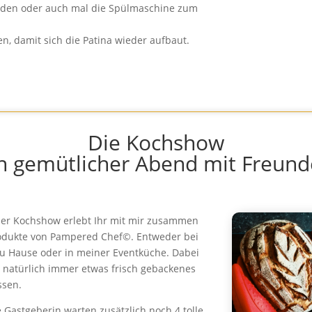
rden oder auch mal die Spülmaschine zum
n, damit sich die Patina wieder aufbaut.
Die Kochshow
n gemütlicher Abend mit Freun
ner Kochshow erlebt Ihr mit mir zusammen
odukte von Pampered Chef©. Entweder bei
u Hause oder in meiner Eventküche. Dabei
s natürlich immer etwas frisch gebackenes
ssen.
e Gastgeberin warten zusätzlich noch 4 tolle