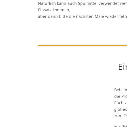
Natürlich kann auch Spülmittel verwendet we
Einsatz kommen,
aber dann bitte die nächsten Male wieder fette
Ei
Bei ei
die Pr
Euch z
gibt e
zum E
Für di