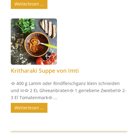
Weiterlesen …
Kritharaki Suppe von Imti
🥘 400 g Lamm oder Rindfleischganz klein schneiden
und in🥘 2 EL Gheeanbraten🥘 1 geriebene Zwiebel🥘 2-
3 El Tomatenmark🥘 ...
Weiterlesen …