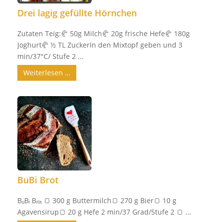
Drei lagig gefüllte Hörnchen
Zutaten Teig:🥐 50g Milch🥐 20g frische Hefe🥐 180g
Joghurt🥐 ½ TL ZuckerIn den Mixtopf geben und 3
min/37°C/ Stufe 2 ...
Weiterlesen …
BuBi Brot
BᵤBᵢ Bᵣₒₜ 🍞 300 g Buttermilch🍞 270 g Bier🍞 10 g
Agavensirup🍞 20 g Hefe 2 min/37 Grad/Stufe 2 🍞 ...