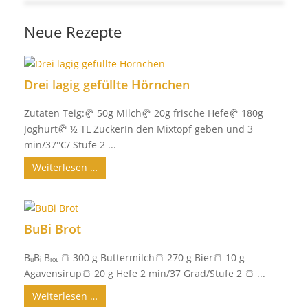
Neue Rezepte
Drei lagig gefüllte Hörnchen
Zutaten Teig:🥐 50g Milch🥐 20g frische Hefe🥐 180g
Joghurt🥐 ½ TL ZuckerIn den Mixtopf geben und 3
min/37°C/ Stufe 2 ...
Weiterlesen …
BuBi Brot
BᵤBᵢ Bᵣₒₜ 🍞 300 g Buttermilch🍞 270 g Bier🍞 10 g
Agavensirup🍞 20 g Hefe 2 min/37 Grad/Stufe 2 🍞 ...
Weiterlesen …