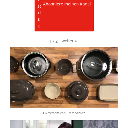
Abonniere meinen Kanal
YouTub
e immer
entsper
ren
weiter
»
1
/
2
Livestream von Petra Schütz