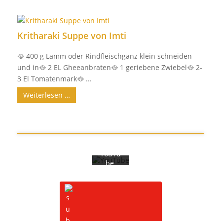
Kritharaki Suppe von Imti
Mit
dem
🥘 400 g Lamm oder Rindfleischganz klein schneiden
Laden
und in🥘 2 EL Gheeanbraten🥘 1 geriebene Zwiebel🥘 2-
des
3 El Tomatenmark🥘 ...
Videos
akzept
Weiterlesen …
ieren
Sie die
Datens
chutze
rkläru
ng von
YouTu
be.
Mehr
erfahr
en
Video
laden